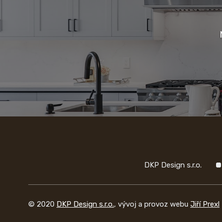
DKP Design s.r.o.
© 2020
DKP Design s.r.o.
, vývoj a provoz webu
Jiří Prexl