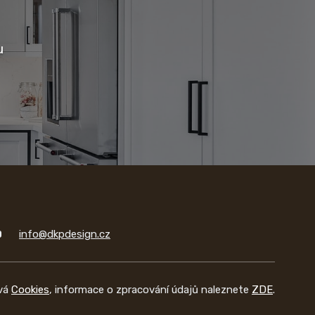
u
info@dkpdesign.cz
vá
Cookies
, informace o zpracování údajů naleznete
ZDE
.