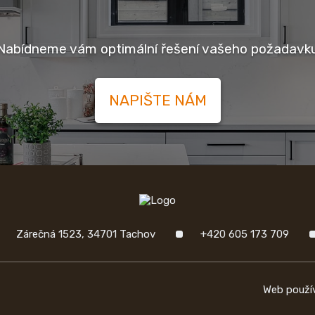
Nabídneme vám optimální řešení vašeho požadavk
NAPIŠTE NÁM
Zárečná 1523, 34701 Tachov
+420 605 173 709
Web použí