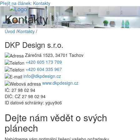
Přejít na článek: Kontakty
Toggle
Kontakty
navigati
Úvod
/
Kontakty
/
DKP Design s.r.o.
Zárečná 1523, 34701 Tachov
+420 605 173 709
+420 604 335 967
info@dkpdesign.cz
www.dkpdesign.cz
IČ: 27 98 02 94
DIČ: CZ 27 98 02 94
ID datové schránky: yguy9c6
Dejte nám vědět o svých
plánech
Nabídneme vám optimální řešení vašeho požadavku