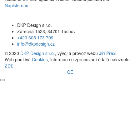
Napište nám
DKP Design s.r.o.
Zárečná 1523, 34701 Tachov
+420 605 173 709
info@dkpdesign.cz
© 2020
DKP Design s.r.o.
, vývoj a provoz webu
Jiří Prexl
Web používá
Cookies
, informace o zpracování údajů naleznete
ZDE
.
QE